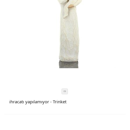
OS
SIZE
COLOR
ihracatı yapılamıyor - Trinket
CODE