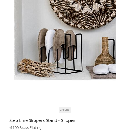
20x35x30
SIZE
COLOR
Step Line Slippers Stand - Slippes
CODE
%100 Brass Plating