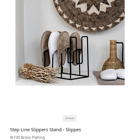
20x35x30
SIZE
COLOR
Step Line Slippers Stand - Slippes
CODE
%100 Brass Plating