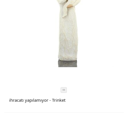
OS
SIZE
COLOR
ihracatı yapılamıyor - Trinket
CODE